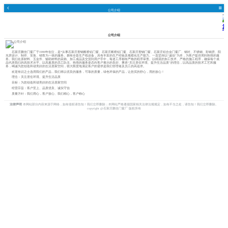
公司介绍
公司介绍
石家庄鹏佳门窗厂于1999年创立，是*从事石家庄塑钢断桥铝门窗、石家庄断桥铝门窗、石家庄塑钢门窗、石家庄铝合金门窗厂、钢衬、不锈钢、彩钢房、阳
光房设计、制作、安装、销售为一体的服务。拥有全套生产线设备，具有丰富的生产经验及规模化生产能力。一直坚持以“诚信”为本，为客户提供周到热情的服
务。我们在原材料、五金件、辅助材料的采购、加工成品及交货到用户手中，每道工序都有严格的程序审查。以精湛的加工技术、严格的施工程序，确保每个成
品代表我们的高技术水平。以高素质的员工队伍、热情的服务姿态向客户展示的良好、秉承“关注居住环境、提升生活品质”的理念，以高品质的技术工艺和服
务，竭诚为您创造和谐美好的生活居家空间，很大限度地满足客户的需求是我们管理者及员工的高追求。
欢迎有识之士选用我们的产品，我们将以优良的服务，可靠的质量，绿色环保的产品，让您买的舒心，用的放心！
理念：关注居住环境、提升生活品质
目标：为您创造和谐美好的生活居家空间
经营宗旨：客户至上、品质优良、诚实守信
质量方针：我们用心，客户放心、我们精心，客户称心
法律声明
本网站部分内容来源于网络，如有侵权请告知！我们立即删除；本网站严格遵循国家相关法律法规规定，如有不当之处，请告知！我们立即删除。
copyright @石家庄鹏佳门窗厂 版权所有